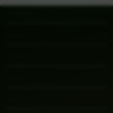
Buka
Footer Navigation
Products
Buka
Services
Buka
Support
Buka
Account
Buka
Information
Buka